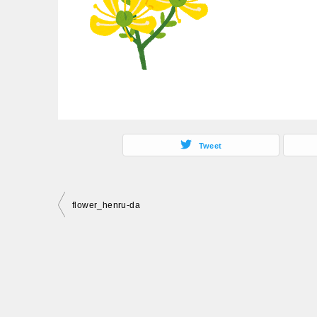
Tweet
投
flower_henru-da
稿
ナ
ビ
ゲ
ー