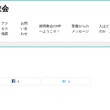
教会
アク
お問
静岡教会のHP
聖書からの
人はど
セス
い合
へようこそ！
メッセージ
のか 
地図
わせ
0
0