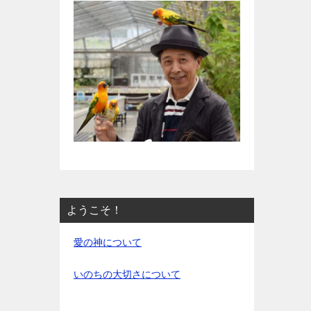
ようこそ！
愛の神について
いのちの大切さについて