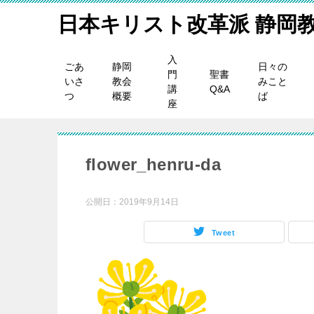
日本キリスト改革派 静岡
入
ごあ
静岡
日々の
門
聖書
いさ
教会
みこと
講
Q&A
つ
概要
ば
座
flower_henru-da
公開日：
2019年9月14日
Tweet