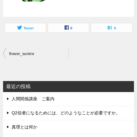
Tweet
0
0
投
flower_sumire
稿
ナ
ビ
最近の投稿
ゲ
人間関係講座 ご案内
ー
シ
Q2信者になるためには、どのようなことが必要ですか。
ョ
真理とは何か
ン