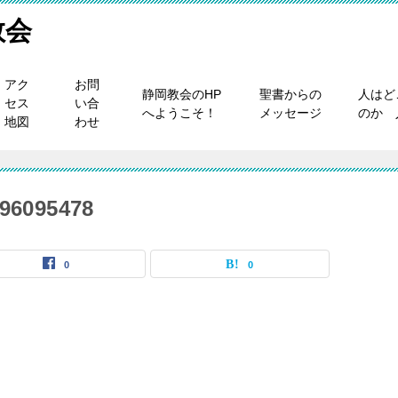
教会
アク
お問
静岡教会のHP
聖書からの
人はど
セス
い合
へようこそ！
メッセージ
のか 
地図
わせ
96095478
0
0