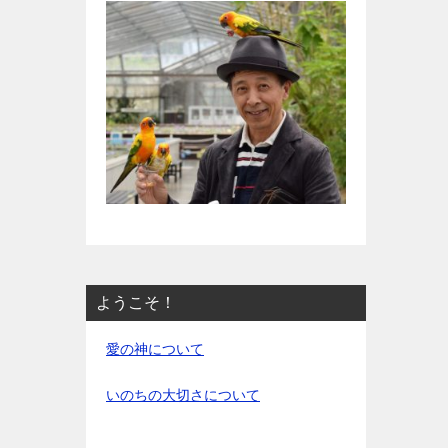
ようこそ！
愛の神について
いのちの大切さについて