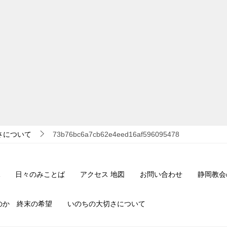
さについて
73b76bc6a7cb62e4eed16af596095478
日々のみことば
アクセス 地図
お問い合わせ
静岡教会
のか 終末の希望
いのちの大切さについて