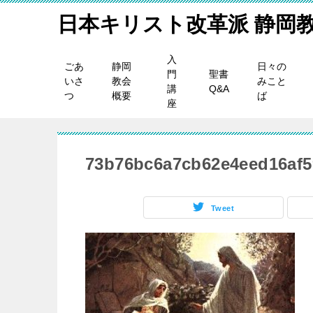
日本キリスト改革派 静岡
入
ごあ
静岡
日々の
門
聖書
いさ
教会
みこと
講
Q&A
つ
概要
ば
座
73b76bc6a7cb62e4eed16af5
Tweet