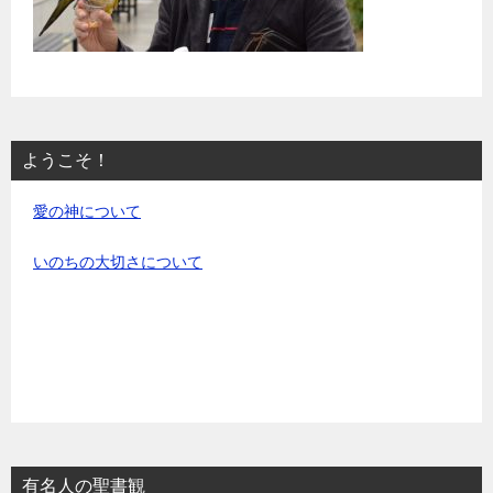
ようこそ！
愛の神について
いのちの大切さについて
有名人の聖書観