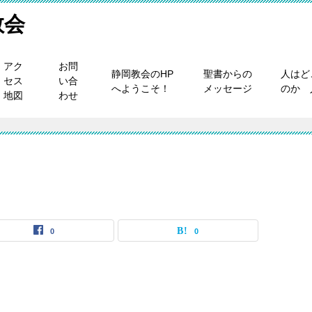
教会
アク
お問
静岡教会のHP
聖書からの
人はど
セス
い合
へようこそ！
メッセージ
のか 
地図
わせ
0
0