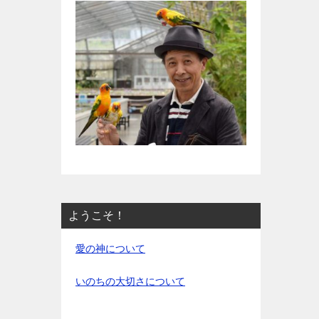
ようこそ！
愛の神について
いのちの大切さについて