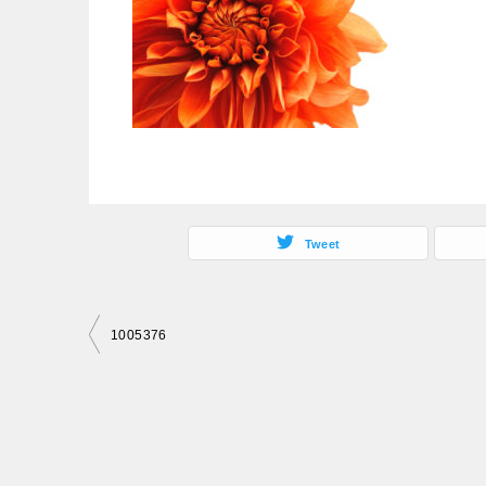
Tweet
投
1005376
稿
ナ
ビ
ゲ