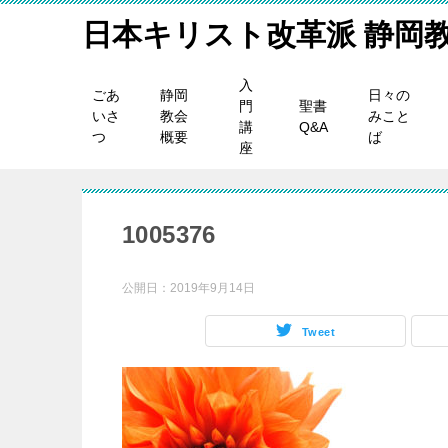
日本キリスト改革派 静岡
入
ごあ
静岡
日々の
門
聖書
いさ
教会
みこと
講
Q&A
つ
概要
ば
座
1005376
公開日：
2019年9月14日
Tweet