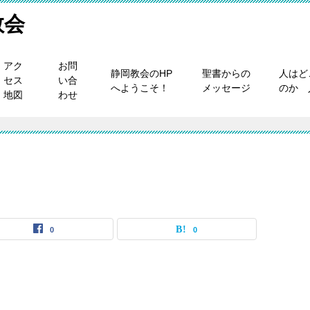
教会
アク
お問
静岡教会のHP
聖書からの
人はど
セス
い合
へようこそ！
メッセージ
のか 
地図
わせ
0
0