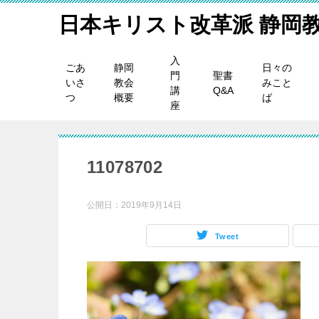
日本キリスト改革派 静岡
入
ごあ
静岡
日々の
門
聖書
いさ
教会
みこと
講
Q&A
つ
概要
ば
座
11078702
公開日：
2019年9月14日
Tweet