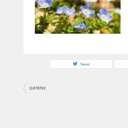
Tweet
投
11078702
稿
ナ
ビ
ゲ