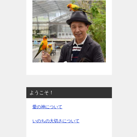
ようこそ！
愛の神について
いのちの大切さについて