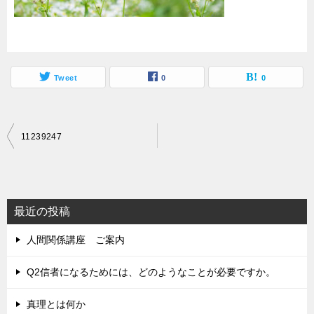
Tweet
0
0
投
11239247
稿
ナ
ビ
最近の投稿
ゲ
人間関係講座 ご案内
ー
シ
Q2信者になるためには、どのようなことが必要ですか。
ョ
真理とは何か
ン