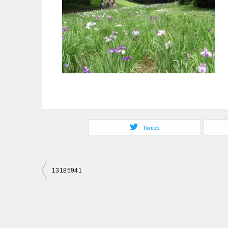
Tweet
投
13185941
稿
ナ
ビ