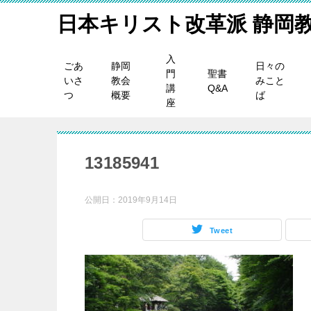
日本キリスト改革派 静岡
入
ごあ
静岡
日々の
門
聖書
いさ
教会
みこと
講
Q&A
つ
概要
ば
座
13185941
公開日：
2019年9月14日
Tweet