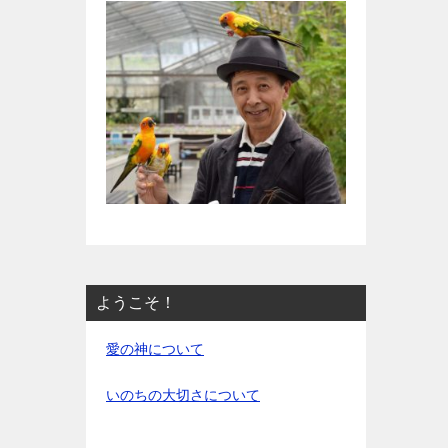
ようこそ！
愛の神について
いのちの大切さについて