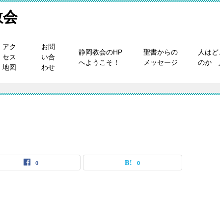
教会
アク
お問
静岡教会のHP
聖書からの
人はど
セス
い合
へようこそ！
メッセージ
のか 
地図
わせ
0
0