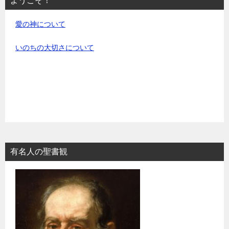
ようこそ！
愛の神について
いのちの大切さについて
有名人の聖書観