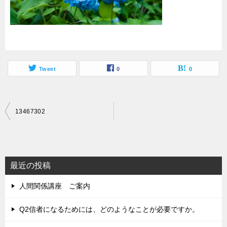
Tweet
0
0
投
13467302
稿
ナ
ビ
最近の投稿
ゲ
人間関係講座 ご案内
ー
シ
Q2信者になるためには、どのようなことが必要ですか。
ョ