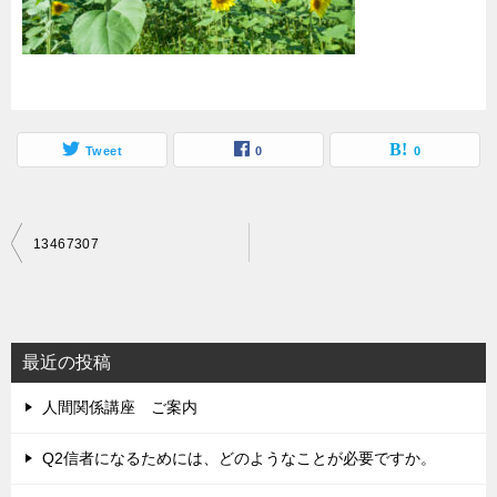
Tweet
0
0
投
13467307
稿
ナ
ビ
最近の投稿
ゲ
人間関係講座 ご案内
ー
シ
Q2信者になるためには、どのようなことが必要ですか。
ョ