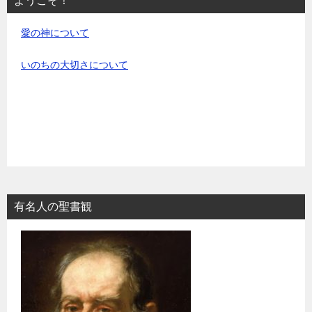
ようこそ！
愛の神について
いのちの大切さについて
有名人の聖書観