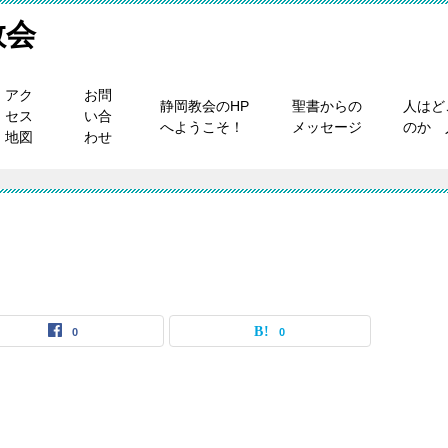
教会
アク
お問
静岡教会のHP
聖書からの
人はど
セス
い合
へようこそ！
メッセージ
のか 
地図
わせ
0
0