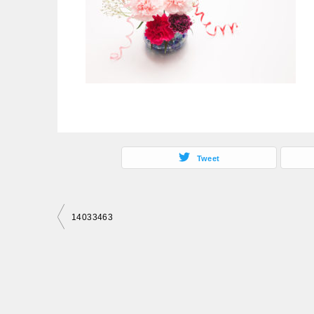
Tweet
投
14033463
稿
ナ
ビ
ゲ