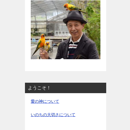
ようこそ！
愛の神について
いのちの大切さについて