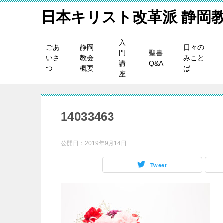
日本キリスト改革派 静岡
入
ごあ
静岡
日々の
門
聖書
いさ
教会
みこと
講
Q&A
つ
概要
ば
座
14033463
公開日：
2019年9月14日
Tweet