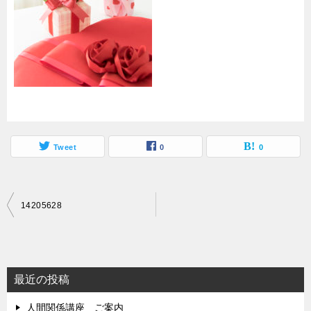
Tweet
0
0
投
14205628
稿
ナ
ビ
最近の投稿
ゲ
人間関係講座 ご案内