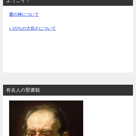
ようこそ！
愛の神について
いのちの大切さについて
有名人の聖書観