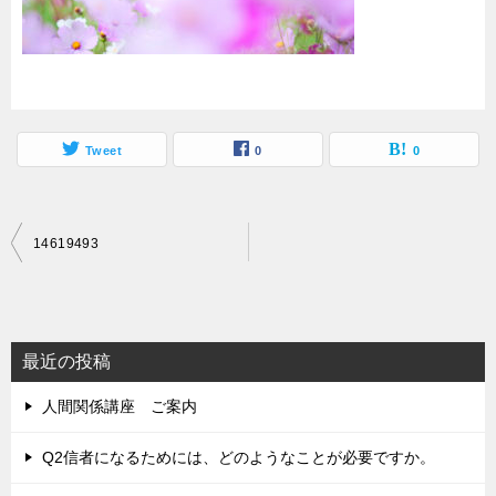
Tweet
0
0
投
14619493
稿
ナ
ビ
最近の投稿
ゲ
人間関係講座 ご案内
ー
シ
Q2信者になるためには、どのようなことが必要ですか。
ョ