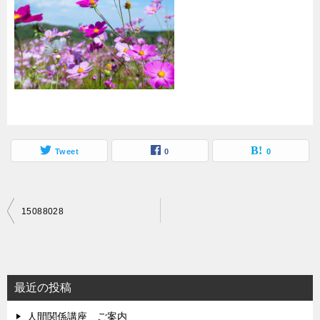
Tweet
0
0
投
15088028
稿
ナ
ビ
最近の投稿
ゲ
人間関係講座 ご案内