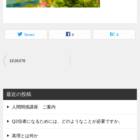
Tweet
0
0
投
1626078
稿
ナ
ビ
最近の投稿
ゲ
人間関係講座 ご案内
ー
シ
Q2信者になるためには、どのようなことが必要ですか。
ョ
真理とは何か
ン