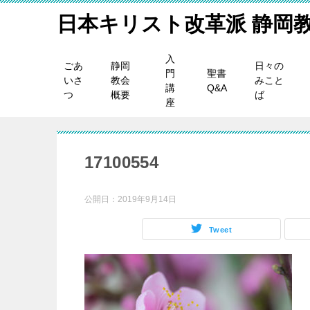
日本キリスト改革派 静岡
入
ごあ
静岡
日々の
門
聖書
いさ
教会
みこと
講
Q&A
つ
概要
ば
座
17100554
公開日：
2019年9月14日
Tweet