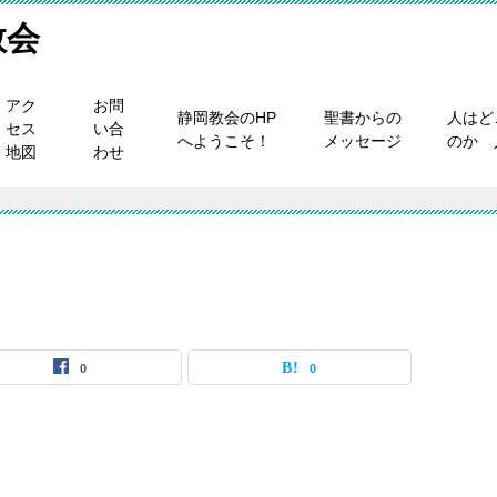
教会
アク
お問
静岡教会のHP
聖書からの
人はど
セス
い合
へようこそ！
メッセージ
のか 
地図
わせ
0
0