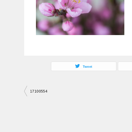
Tweet
投
17100554
稿
ナ
ビ
ゲ