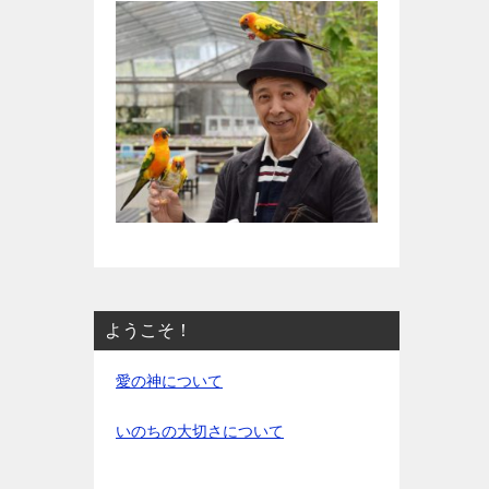
ようこそ！
愛の神について
いのちの大切さについて