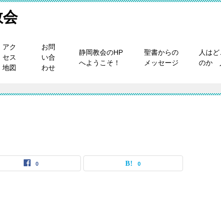
教会
アク
お問
静岡教会のHP
聖書からの
人はど
セス
い合
へようこそ！
メッセージ
のか 
地図
わせ
0
0