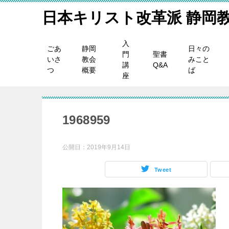
日本キリスト改革派 静岡
入
ごあ
静岡
日々の
門
聖書
いさ
教会
みこと
講
Q&A
つ
概要
ば
座
1968959
公開日：
2019年9月14日
Tweet