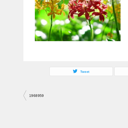
Tweet
投
1968959
稿
ナ
ビ