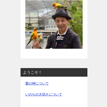
ようこそ！
愛の神について
いのちの大切さについて