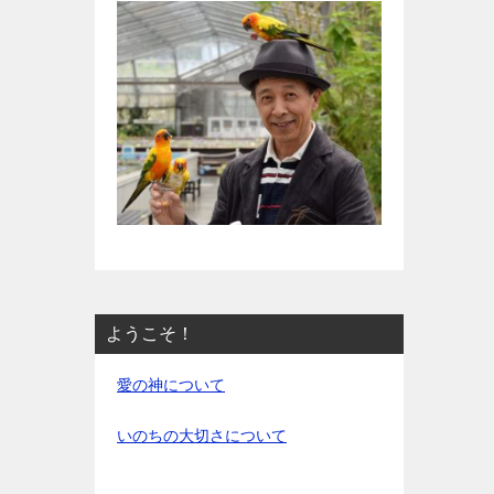
ようこそ！
愛の神について
いのちの大切さについて