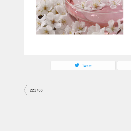
Tweet
投
221706
稿
ナ
ビ
ゲ