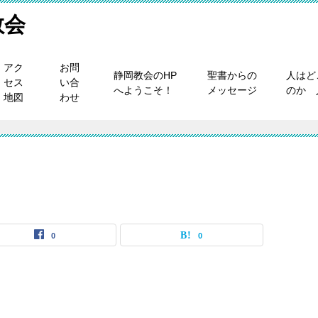
教会
アク
お問
静岡教会のHP
聖書からの
人はど
セス
い合
へようこそ！
メッセージ
のか 
地図
わせ
0
0