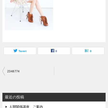
Tweet
0
0
投
2348774
稿
ナ
ビ
最近の投稿
ゲ
人間関係講座 ご案内