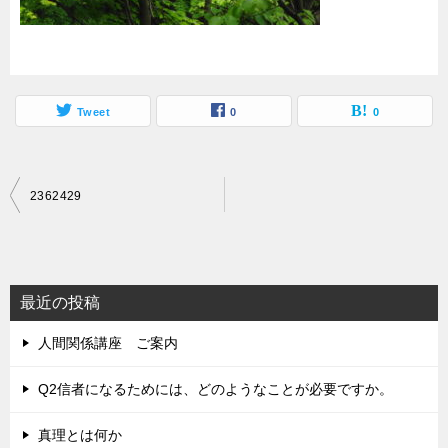
Tweet
0
0
投
2362429
稿
ナ
ビ
最近の投稿
ゲ
人間関係講座 ご案内
ー
シ
Q2信者になるためには、どのようなことが必要ですか。
ョ
真理とは何か