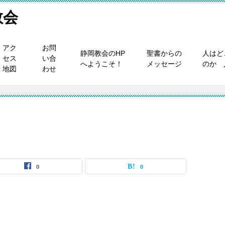
教会
アク
お問
静岡教会のHP
聖書からの
人はど
セス
い合
へようこそ！
メッセージ
のか 
地図
わせ
0
0