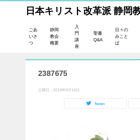
日本キリスト改革派 静岡
入
ごあ
静岡
日々の
門
聖書
いさ
教会
みこと
講
Q&A
つ
概要
ば
座
2387675
公開日：
2019年9月14日
Tweet