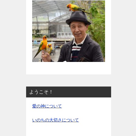
ようこそ！
愛の神について
いのちの大切さについて