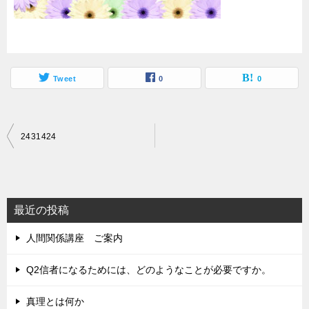
Tweet
0
0
投
2431424
稿
ナ
ビ
最近の投稿
ゲ
人間関係講座 ご案内
ー
シ
Q2信者になるためには、どのようなことが必要ですか。
ョ
真理とは何か