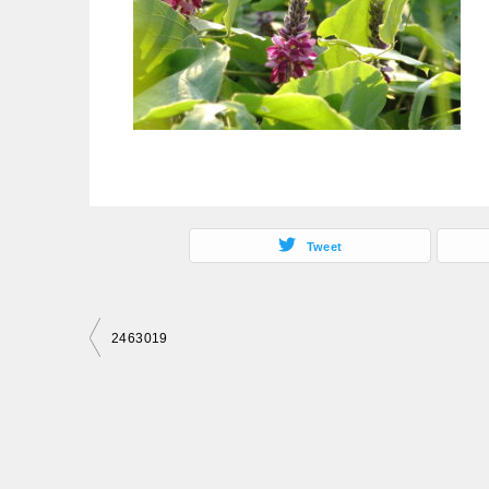
Tweet
投
2463019
稿
ナ
ビ
ゲ