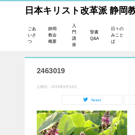
日本キリスト改革派 静岡
入
ごあ
静岡
日々の
門
聖書
いさ
教会
みこと
講
Q&A
つ
概要
ば
座
2463019
公開日：
2019年9月14日
Tweet