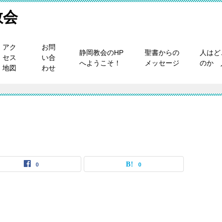
教会
アク
お問
静岡教会のHP
聖書からの
人はど
セス
い合
へようこそ！
メッセージ
のか 
地図
わせ
0
0