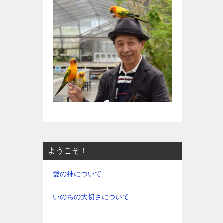
ようこそ！
愛の神について
いのちの大切さについて