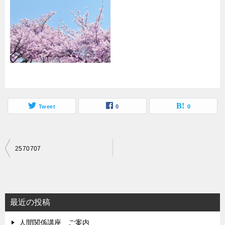
Tweet
0
0
投
2570707
稿
ナ
ビ
最近の投稿
ゲ
人間関係講座 ご案内