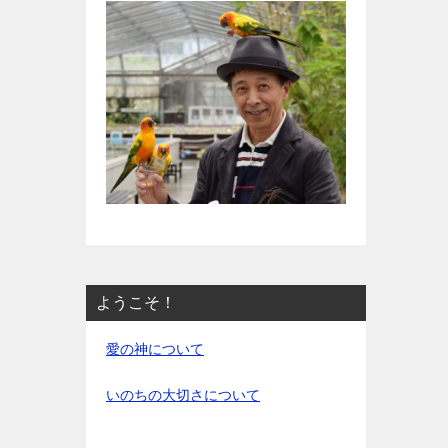
ようこそ！
愛の神について
いのちの大切さについて