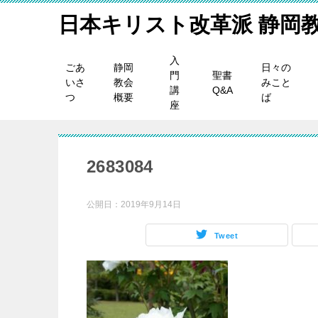
日本キリスト改革派 静岡
入
ごあ
静岡
日々の
門
聖書
いさ
教会
みこと
講
Q&A
つ
概要
ば
座
2683084
公開日：
2019年9月14日
Tweet