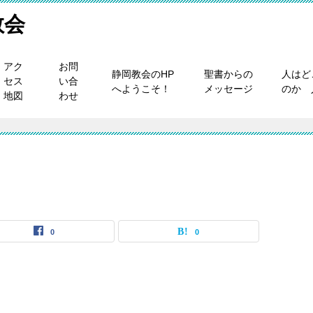
教会
アク
お問
静岡教会のHP
聖書からの
人はど
セス
い合
へようこそ！
メッセージ
のか 
地図
わせ
0
0