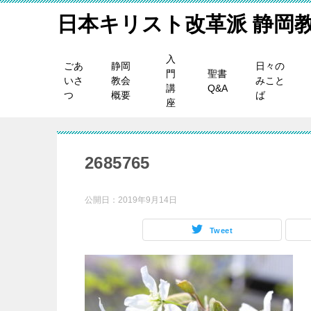
日本キリスト改革派 静岡
入
ごあ
静岡
日々の
門
聖書
いさ
教会
みこと
講
Q&A
つ
概要
ば
座
2685765
公開日：
2019年9月14日
Tweet