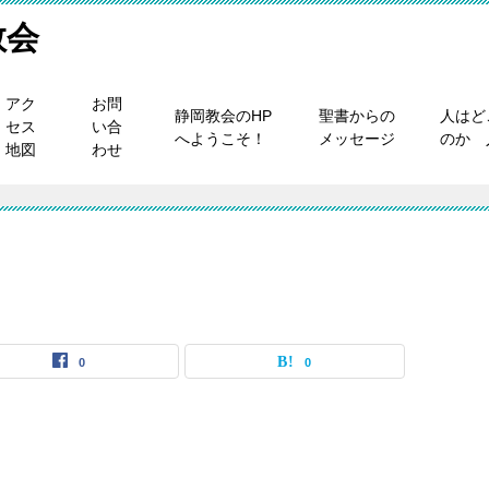
教会
アク
お問
静岡教会のHP
聖書からの
人はど
セス
い合
へようこそ！
メッセージ
のか 
地図
わせ
0
0