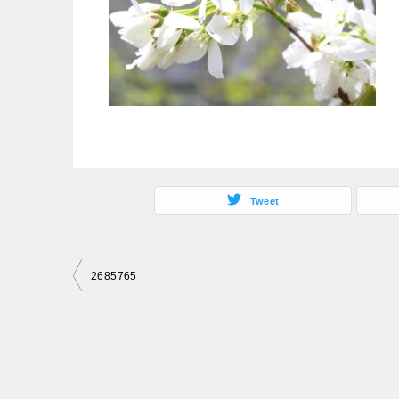
Tweet
投
2685765
稿
ナ
ビ
ゲ