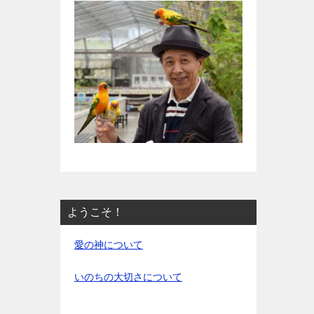
ようこそ！
愛の神について
いのちの大切さについて