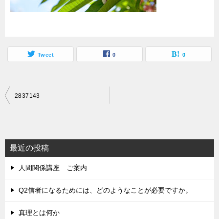
Tweet
0
0
投
2837143
稿
ナ
ビ
最近の投稿
ゲ
人間関係講座 ご案内
ー
シ
Q2信者になるためには、どのようなことが必要ですか。
ョ
真理とは何か