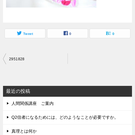
Tweet
0
0
投
2951828
稿
ナ
ビ
最近の投稿
ゲ
人間関係講座 ご案内
ー
シ
Q2信者になるためには、どのようなことが必要ですか。
ョ
真理とは何か