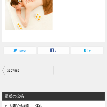
Tweet
0
0
投
3107582
稿
ナ
ビ
最近の投稿
ゲ
人間関係講座 ご案内