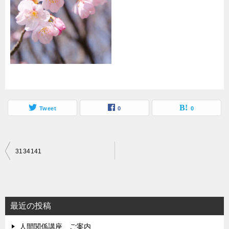
Tweet
0
0
投
3134141
稿
ナ
ビ
最近の投稿
ゲ
人間関係講座 ご案内