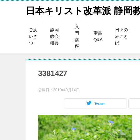
日本キリスト改革派 静岡
入
ごあ
静岡
日々の
門
聖書
いさ
教会
みこと
講
Q&A
つ
概要
ば
座
3381427
公開日：
2019年9月14日
Tweet