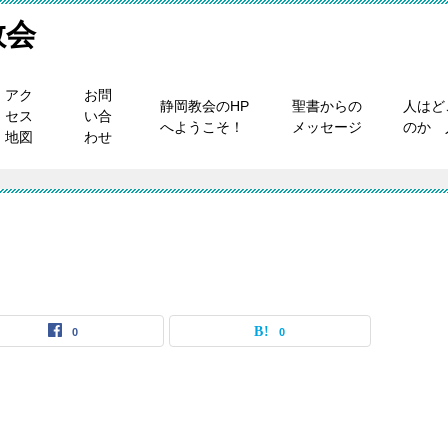
教会
アク
お問
静岡教会のHP
聖書からの
人はど
セス
い合
へようこそ！
メッセージ
のか 
地図
わせ
0
0