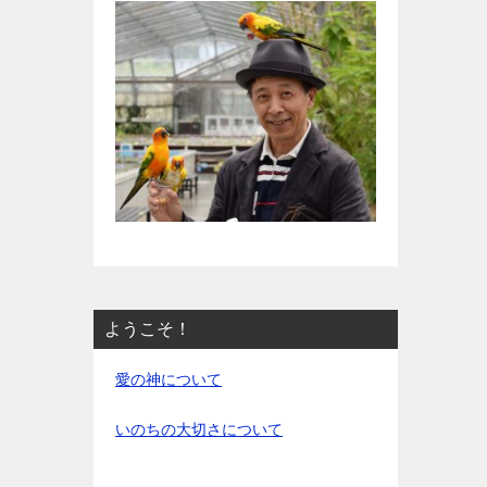
ようこそ！
愛の神について
いのちの大切さについて