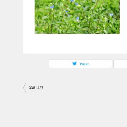
Tweet
投
3381427
稿
ナ
ビ
ゲ