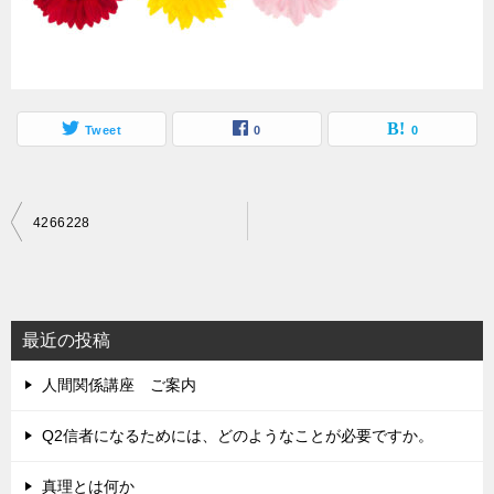
Tweet
0
0
投
4266228
稿
ナ
ビ
最近の投稿
ゲ
人間関係講座 ご案内
ー
シ
Q2信者になるためには、どのようなことが必要ですか。
ョ
真理とは何か