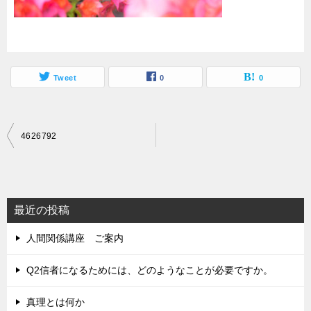
Tweet
0
0
投
4626792
稿
ナ
ビ
最近の投稿
ゲ
人間関係講座 ご案内
ー
シ
Q2信者になるためには、どのようなことが必要ですか。
ョ
真理とは何か