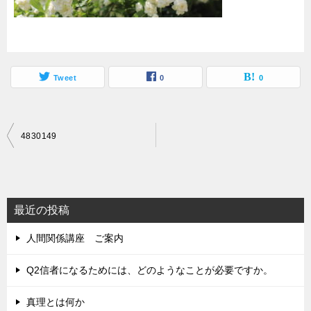
Tweet
0
0
投
4830149
稿
ナ
ビ
最近の投稿
ゲ
人間関係講座 ご案内
ー
シ
Q2信者になるためには、どのようなことが必要ですか。
ョ
真理とは何か