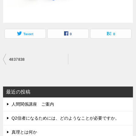
Tweet
0
0
投
4837838
稿
ナ
ビ
最近の投稿
ゲ
人間関係講座 ご案内
ー
シ
Q2信者になるためには、どのようなことが必要ですか。
ョ
真理とは何か