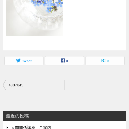
Tweet
0
0
投
4837845
稿
ナ
ビ
最近の投稿
ゲ
人間関係講座 ご案内