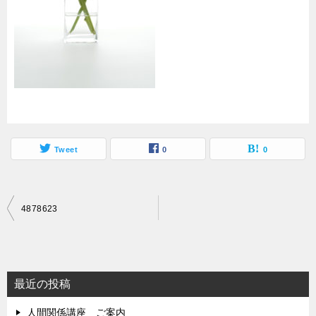
Tweet
0
0
投
4878623
稿
ナ
ビ
最近の投稿
ゲ
人間関係講座 ご案内