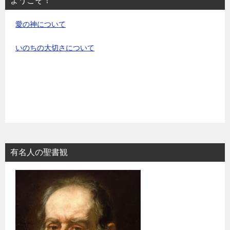
ようこそ！
愛の神について
いのちの大切さについて
有名人の聖書観