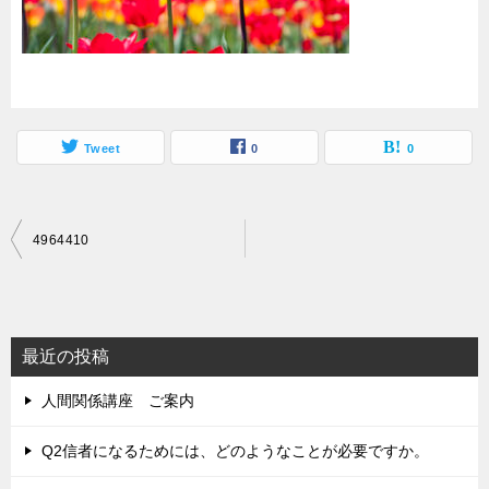
Tweet
0
0
投
4964410
稿
ナ
ビ
最近の投稿
ゲ
人間関係講座 ご案内
ー
シ
Q2信者になるためには、どのようなことが必要ですか。
ョ