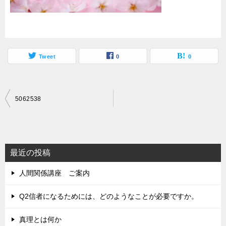
Tweet
0
0
投
5062538
稿
ナ
ビ
最近の投稿
ゲ
人間関係講座 ご案内
ー
シ
Q2信者になるためには、どのようなことが必要ですか。
ョ
真理とは何か