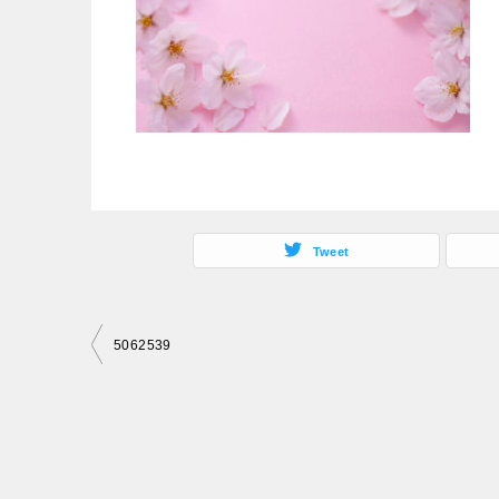
Tweet
投
5062539
稿
ナ
ビ
ゲ