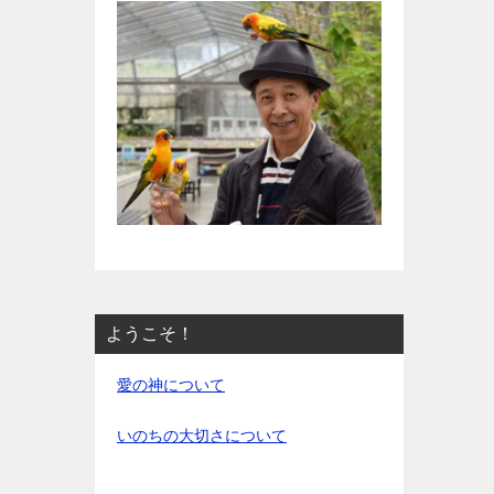
ようこそ！
愛の神について
いのちの大切さについて