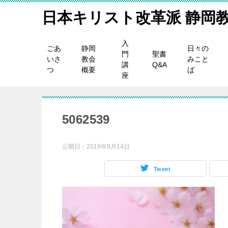
日本キリスト改革派 静岡
入
ごあ
静岡
日々の
門
聖書
いさ
教会
みこと
講
Q&A
つ
概要
ば
座
5062539
公開日：
2019年9月14日
Tweet