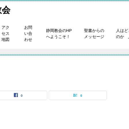
教会
アク
お問
静岡教会のHP
聖書からの
人はど
セス
い合
へようこそ！
メッセージ
のか 
地図
わせ
0
0