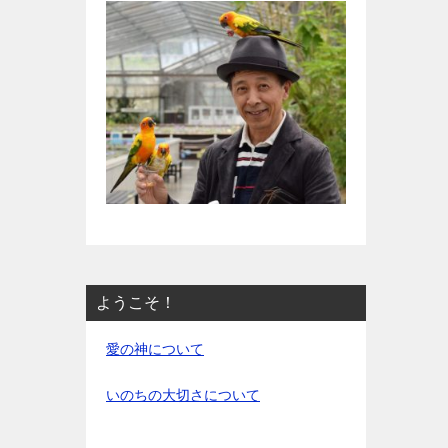
ようこそ！
愛の神について
いのちの大切さについて