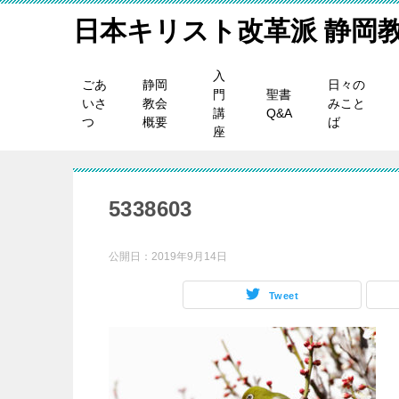
日本キリスト改革派 静岡
入
ごあ
静岡
日々の
門
聖書
いさ
教会
みこと
講
Q&A
つ
概要
ば
座
5338603
公開日：
2019年9月14日
Tweet