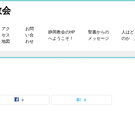
教会
アク
お問
静岡教会のHP
聖書からの
人はど
セス
い合
へようこそ！
メッセージ
のか 
地図
わせ
0
0