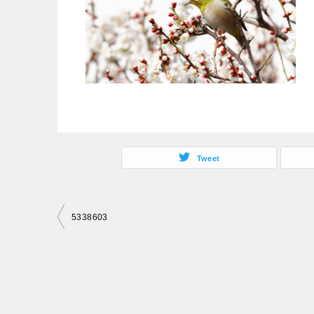
Tweet
投
5338603
稿
ナ
ビ
ゲ