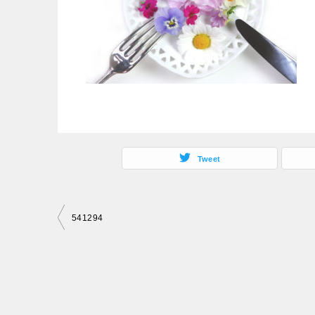
Tweet
投
541294
稿
ナ
ビ
ゲ