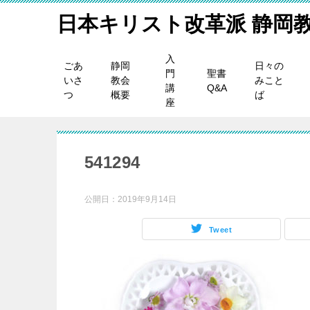
日本キリスト改革派 静岡
入
ごあ
静岡
日々の
門
聖書
いさ
教会
みこと
講
Q&A
つ
概要
ば
座
541294
公開日：
2019年9月14日
Tweet