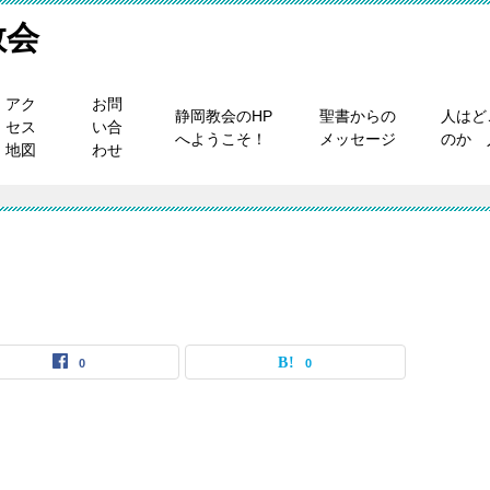
教会
アク
お問
静岡教会のHP
聖書からの
人はど
セス
い合
へようこそ！
メッセージ
のか 
地図
わせ
0
0