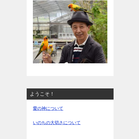
ようこそ！
愛の神について
いのちの大切さについて