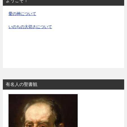
ようこそ！
愛の神について
いのちの大切さについて
有名人の聖書観