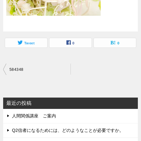
Tweet
0
0
投
584348
稿
ナ
ビ
最近の投稿
ゲ
人間関係講座 ご案内
ー
シ
Q2信者になるためには、どのようなことが必要ですか。
ョ