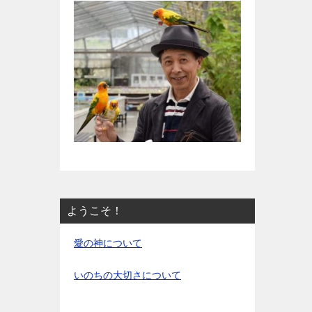
ようこそ！
愛の神について
いのちの大切さについて