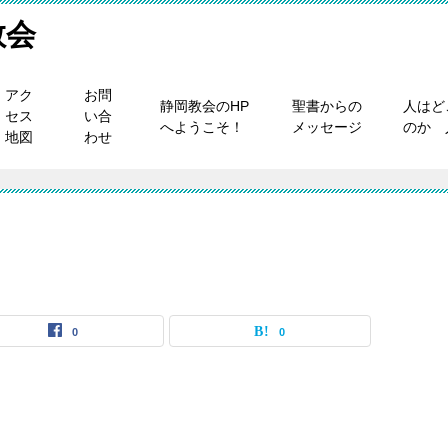
教会
アク
お問
静岡教会のHP
聖書からの
人はど
セス
い合
へようこそ！
メッセージ
のか 
地図
わせ
0
0