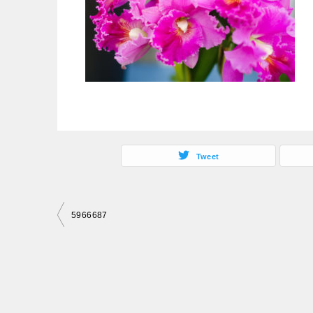
Tweet
投
5966687
稿
ナ
ビ
ゲ