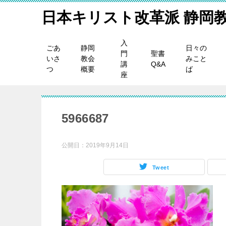
日本キリスト改革派 静岡
入
ごあ
静岡
日々の
門
聖書
いさ
教会
みこと
講
Q&A
つ
概要
ば
座
5966687
公開日：
2019年9月14日
Tweet