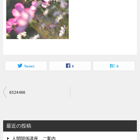
Tweet
0
0
投
6324466
稿
ナ
ビ
最近の投稿
ゲ
人間関係講座 ご案内