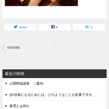
Tweet
0
0
投
6345055
稿
ナ
ビ
最近の投稿
ゲ
人間関係講座 ご案内
ー
シ
Q2信者になるためには、どのようなことが必要ですか。
ョ
真理とは何か