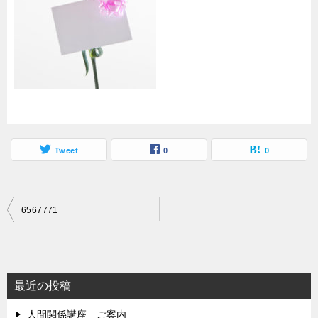
Tweet
0
0
投
6567771
稿
ナ
ビ
最近の投稿
ゲ
人間関係講座 ご案内