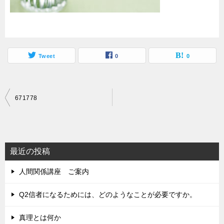
Tweet
0
0
投
671778
稿
ナ
ビ
最近の投稿
ゲ
人間関係講座 ご案内
ー
シ
Q2信者になるためには、どのようなことが必要ですか。
ョ
真理とは何か