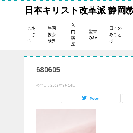
日本キリスト改革派 静岡
入
ごあ
静岡
日々の
門
聖書
いさ
教会
みこと
講
Q&A
つ
概要
ば
座
680605
公開日：
2019年9月14日
Tweet