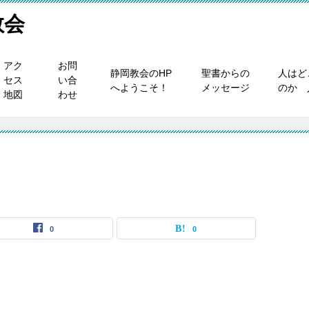
教会
アク
お問
静岡教会のHP
聖書からの
人はど
セス
い合
へようこそ！
メッセージ
のか 
地図
わせ
0
0