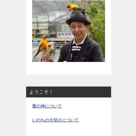
ようこそ！
愛の神について
いのちの大切さについて