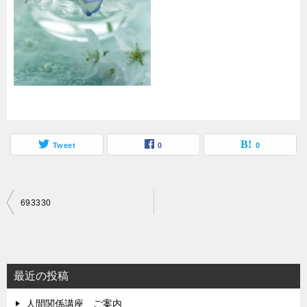
Tweet
0
0
投
693330
稿
ナ
ビ
最近の投稿
ゲ
人間関係講座 ご案内